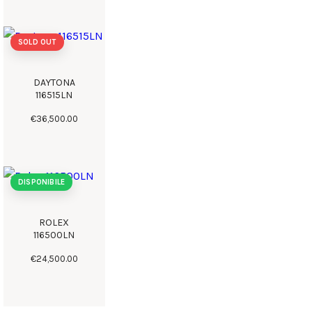
SOLD OUT
DAYTONA
116515LN
€
36,500
.
00
DISPONIBILE
ROLEX
116500LN
€
24,500
.
00