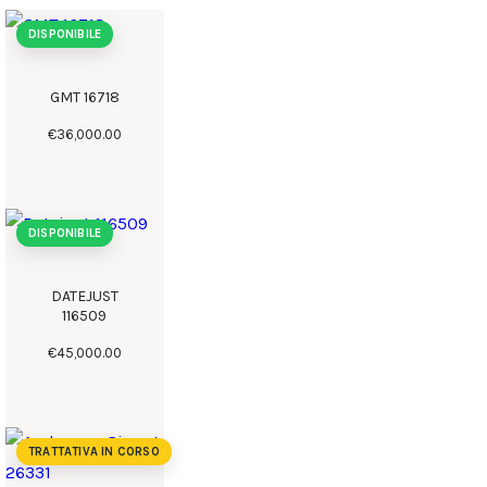
DISPONIBILE
GMT 16718
€
36,000
.
00
DISPONIBILE
DATEJUST
116509
€
45,000
.
00
TRATTATIVA IN CORSO