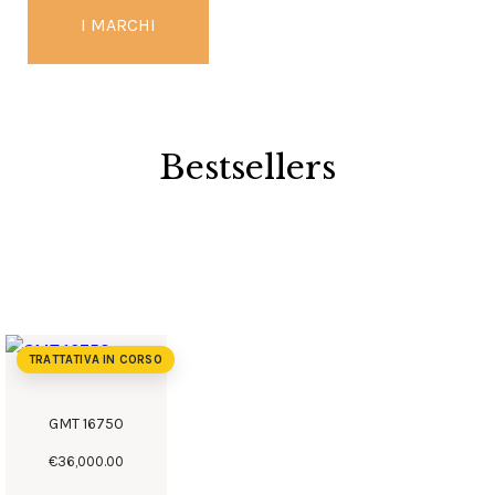
I MARCHI
Bestsellers
TRATTATIVA IN CORSO
GMT 16750
€
36,000
.
00