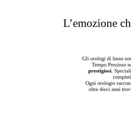
L’emozione che
Gli orologi di lusso s
Tempo Prezioso na
prestigiosi
. Special
completi
Ogni orologio raccont
oltre dieci anni tr