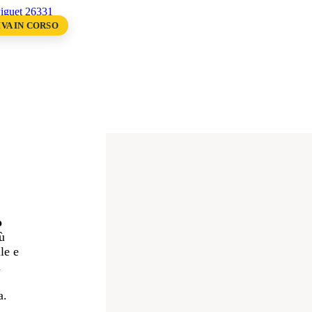
VA IN CORSO
uet 26331
o
ù
le e
i
a.