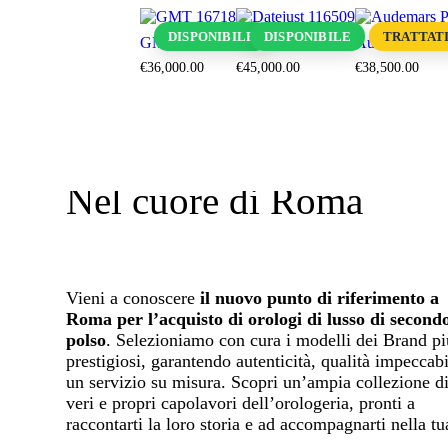
DISPONIBILE
DISPONIBILE
TRATTATI
GMT 16718
Datejust 116509
Audemars Pig
€
36,000
.
00
€
45,000
.
00
€
38,500
.
00
Nel cuore di Roma
Vieni a conoscere
il nuovo punto di riferimento a
Roma per l’acquisto di orologi di lusso di second
polso
. Selezioniamo con cura i modelli dei Brand pi
prestigiosi, garantendo autenticità, qualità impeccabi
un servizio su misura. Scopri un’ampia collezione d
veri e propri capolavori dell’orologeria, pronti a
raccontarti la loro storia e ad accompagnarti nella tu