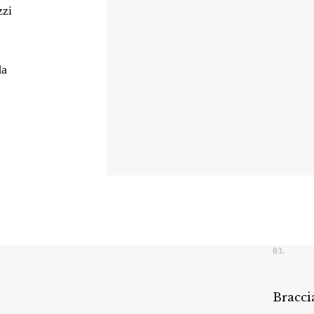
zzi
da
03.
Bracci