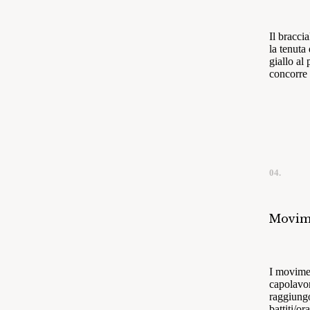
Il bracci
la tenuta
giallo al
concorre 
04.
Movim
I movime
capolavor
raggiung
battiti/or