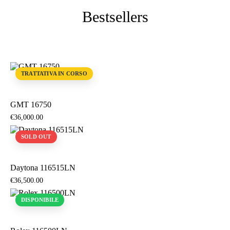
Bestsellers
TRATTATIVA IN CORSO
GMT 16750
€
36,000
.
00
SOLD OUT
Daytona 116515LN
€
36,500
.
00
DISPONIBILE