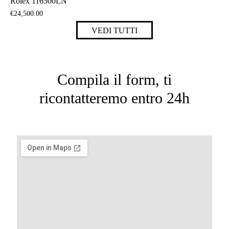
Rolex 116500LN
€
24,500
.
00
VEDI TUTTI
Compila il form, ti
ricontatteremo entro 24h