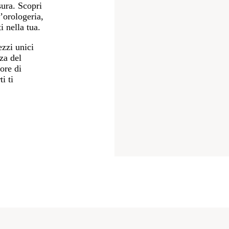
sura. Scopri
’orologeria,
i nella tua.
ezzi unici
nza del
ore di
i ti