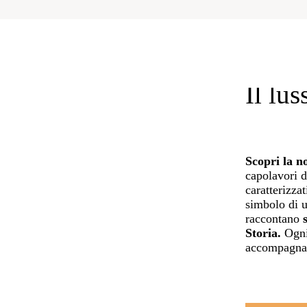
Il lu
Scopri la n
capolavori di
caratterizza
simbolo di u
raccontano
s
Storia.
Ogni 
accompagnart