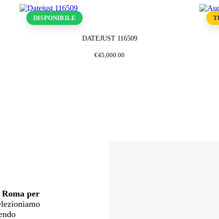
DISPONIBILE
T
DATEJUST 116509
€
45,000
.
00
 a Roma per
elezioniamo
tendo