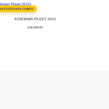
RATTATIVA IN CORSO
AUDEMARS PIGUET 26331
€
38,500
.
00