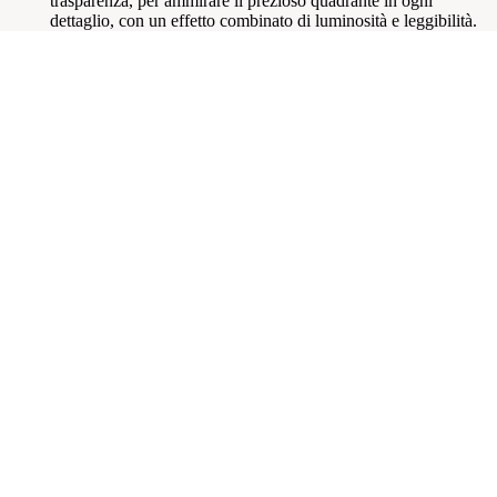
trasparenza, per ammirare il prezioso quadrante in ogni
dettaglio, con un effetto combinato di luminosità e leggibilità.