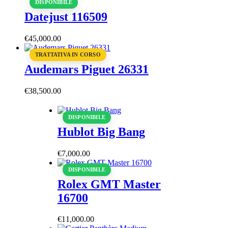
DISPONIBILE
Datejust 116509
€
45,000
.
00
TRATTATIVA IN CORSO
Audemars Piguet 26331
€
38,500
.
00
DISPONIBILE
Hublot Big Bang
€
7,000
.
00
DISPONIBILE
Rolex GMT Master
16700
€
11,000
.
00