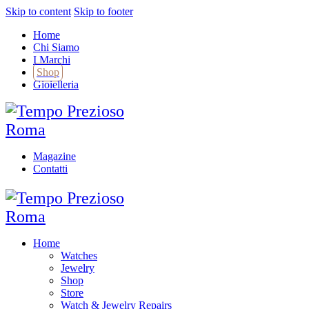
Skip to content
Skip to footer
Home
Chi Siamo
I Marchi
Shop
Gioielleria
Magazine
Contatti
Home
Watches
Jewelry
Shop
Store
Watch & Jewelry Repairs