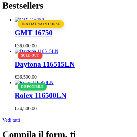
Bestsellers
TRATTATIVA IN CORSO
GMT 16750
€
36,000
.
00
SOLD OUT
Daytona 116515LN
€
36,500
.
00
DISPONIBILE
Rolex 116500LN
€
24,500
.
00
Vedi tutti
Compila il form, ti