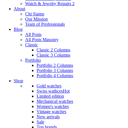
Watch & Jewelry Repairs 2
About
Chi Siamo
Our Mission
Team of Professionals
Blog
All Posts
All Posts Masonry
Classic
Classic 2 Columns
Classic 3 Columns
Portfolio
Portfolio 2 Columns
Portfolio 3 Columns
Portfolio 4 Columns
Shop
Gold watches
Swiss wathces
Hot
Limited edition
Mechanical watches
Women's watches
Vintage watches
New arrivals
Sale
Top brands