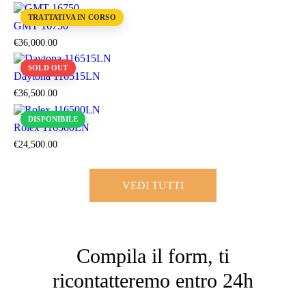
TRATTATIVA IN CORSO
GMT 16750
€
36,000
.
00
SOLD OUT
Daytona 116515LN
€
36,500
.
00
DISPONIBILE
Rolex 116500LN
€
24,500
.
00
VEDI TUTTI
Compila il form, ti
ricontatteremo entro 24h