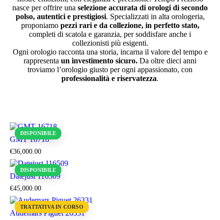
nasce per offrire una
selezione accurata di orologi di secondo
polso, autentici e prestigiosi
. Specializzati in alta orologeria,
proponiamo
pezzi rari e da collezione, in perfetto stato,
completi di scatola e garanzia, per soddisfare anche i
collezionisti più esigenti.
Ogni orologio racconta una storia, incarna il valore del tempo e
rappresenta
un investimento sicuro.
Da oltre dieci anni
troviamo l’orologio giusto per ogni appassionato, con
professionalità e riservatezza
.
DISPONIBILE
GMT 16718
€
36,000
.
00
DISPONIBILE
Datejust 116509
€
45,000
.
00
TRATTATIVA IN CORSO
Audemars Piguet 26331