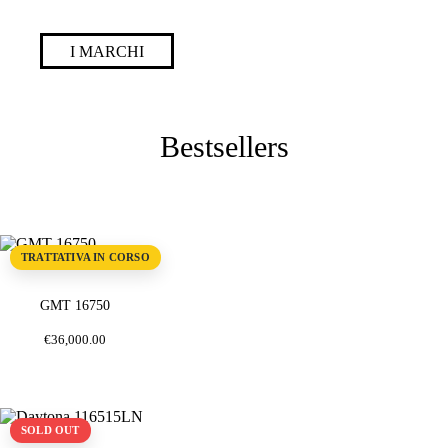
I MARCHI
Bestsellers
TRATTATIVA IN CORSO
GMT 16750
€
36,000
.
00
SOLD OUT