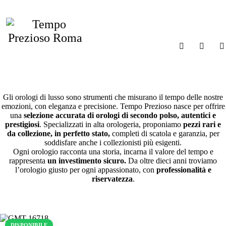
HOME
L’emozione che ti
CHI SIAMO
accompagna ogni
I MARCHI
minuto della tua vita.
SHOP
GIOIELLERIA
Gli orologi di lusso sono strumenti che misurano il tempo delle nostre
emozioni, con eleganza e precisione. Tempo Prezioso nasce per offrire
MAGAZINE
una
selezione accurata di orologi di secondo polso, autentici e
prestigiosi
. Specializzati in alta orologeria, proponiamo
pezzi rari e
CONTATTI
da collezione, in perfetto stato,
completi di scatola e garanzia, per
soddisfare anche i collezionisti più esigenti.
Ogni orologio racconta una storia, incarna il valore del tempo e
rappresenta
un investimento sicuro.
Da oltre dieci anni troviamo
l’orologio giusto per ogni appassionato, con
professionalità e
riservatezza
.
DISPONIBILE