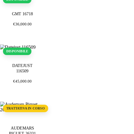
GMT 16718
€
36,000
.
00
DISPONIBILE
DATEJUST
116509
€
45,000
.
00
TRATTATIVA IN CORSO
AUDEMARS
PIGUET 26331