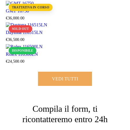
TRATTATIVA IN CORSO
GMT 16750
€
36,000
.
00
SOLD OUT
Daytona 116515LN
€
36,500
.
00
DISPONIBILE
Rolex 116500LN
€
24,500
.
00
VEDI TUTTI
Compila il form, ti
ricontatteremo entro 24h