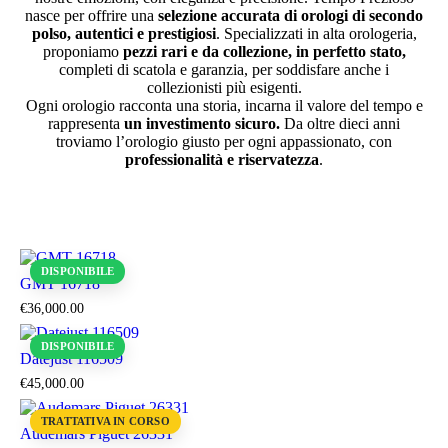
nasce per offrire una
selezione accurata di orologi di secondo
polso, autentici e prestigiosi
. Specializzati in alta orologeria,
proponiamo
pezzi rari e da collezione, in perfetto stato,
completi di scatola e garanzia, per soddisfare anche i
collezionisti più esigenti.
Ogni orologio racconta una storia, incarna il valore del tempo e
rappresenta
un investimento sicuro.
Da oltre dieci anni
troviamo l’orologio giusto per ogni appassionato, con
professionalità e riservatezza
.
DISPONIBILE
GMT 16718
€
36,000
.
00
DISPONIBILE
Datejust 116509
€
45,000
.
00
TRATTATIVA IN CORSO
Audemars Piguet 26331