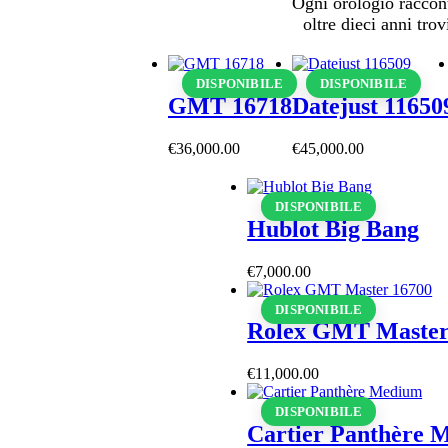
Ogni orologio raccont
oltre dieci anni tr
DISPONIBILE
DISPONIBILE
GMT 16718
Datejust 11650
€
36,000
.
00
€
45,000
.
00
DISPONIBILE
Hublot Big Bang
€
7,000
.
00
DISPONIBILE
Rolex GMT Master
€
11,000
.
00
DISPONIBILE
Cartier Panthère 