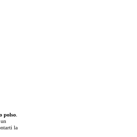
o polso
.
 un
ntarti la