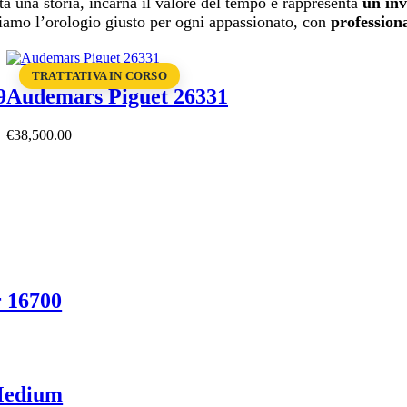
a una storia, incarna il valore del tempo e rappresenta
un inv
oviamo l’orologio giusto per ogni appassionato, con
professiona
TRATTATIVA IN CORSO
9
Audemars Piguet 26331
€
38,500
.
00
 16700
Medium