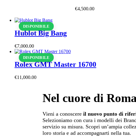
€
4,500
.
00
DISPONIBILE
Hublot Big Bang
€
7,000
.
00
DISPONIBILE
Rolex GMT Master 16700
€
11,000
.
00
Nel cuore di Rom
Vieni a conoscere
il nuovo punto di rife
Selezioniamo con cura i modelli dei Brand 
servizio su misura. Scopri un’ampia collezi
loro storia e ad accompagnarti nella tua.