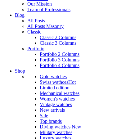
Our Mission
Team of Professionals
Blog
All Posts
All Posts Masonry
Classic
Classic 2 Columns
Classic 3 Columns
Portfolio
Portfolio 2 Columns
Portfolio 3 Columns
Portfolio 4 Columns
Shop
Gold watches
Swiss wathces
Hot
Limited edition
Mechanical watches
Women's watches
Vintage watches
New arrivals
Sale
Top brands
Diving watches
New
Military watches
Luxury watches