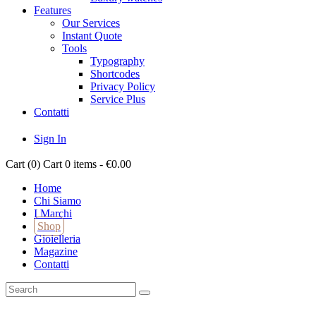
Features
Our Services
Instant Quote
Tools
Typography
Shortcodes
Privacy Policy
Service Plus
Contatti
Sign In
Cart (
0
)
Cart
0 items
-
€0.00
Home
Chi Siamo
I Marchi
Shop
Gioielleria
Magazine
Contatti