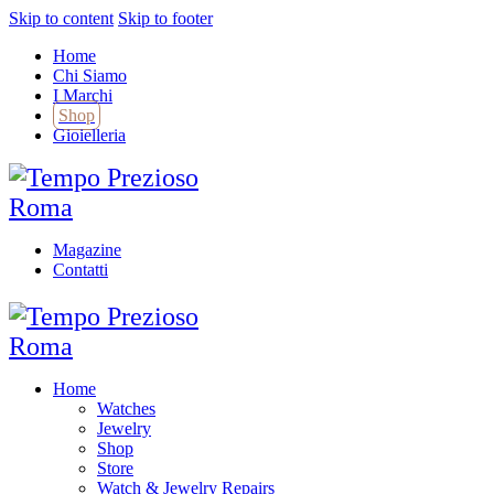
Skip to content
Skip to footer
Home
Chi Siamo
I Marchi
Shop
Gioielleria
Magazine
Contatti
Home
Watches
Jewelry
Shop
Store
Watch & Jewelry Repairs