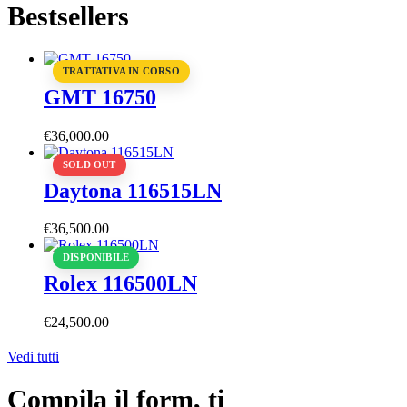
Bestsellers
TRATTATIVA IN CORSO
GMT 16750
€
36,000
.
00
SOLD OUT
Daytona 116515LN
€
36,500
.
00
DISPONIBILE
Rolex 116500LN
€
24,500
.
00
Vedi tutti
Compila il form, ti