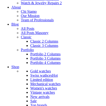
Watch & Jewelry Repairs 2
About
Chi Siamo
Our Mission
Team of Professionals
Blog
All Posts
All Posts Masonry
Classic
Classic 2 Columns
Classic 3 Columns
Portfolio
Portfolio 2 Columns
Portfolio 3 Columns
Portfolio 4 Columns
Shop
Gold watches
Swiss wathces
Hot
Limited edition
Mechanical watches
Women's watches
Vintage watches
New arrivals
Sale
Top brands