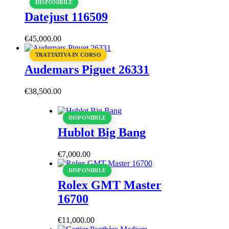
DISPONIBILE
Datejust 116509
€
45,000
.
00
TRATTATIVA IN CORSO
Audemars Piguet 26331
€
38,500
.
00
DISPONIBILE
Hublot Big Bang
€
7,000
.
00
DISPONIBILE
Rolex GMT Master
16700
€
11,000
.
00