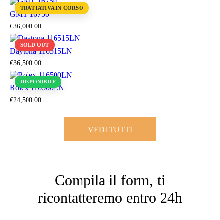
TRATTATIVA IN CORSO
GMT 16750
€
36,000
.
00
SOLD OUT
Daytona 116515LN
€
36,500
.
00
DISPONIBILE
Rolex 116500LN
€
24,500
.
00
VEDI TUTTI
Compila il form, ti
ricontatteremo entro 24h