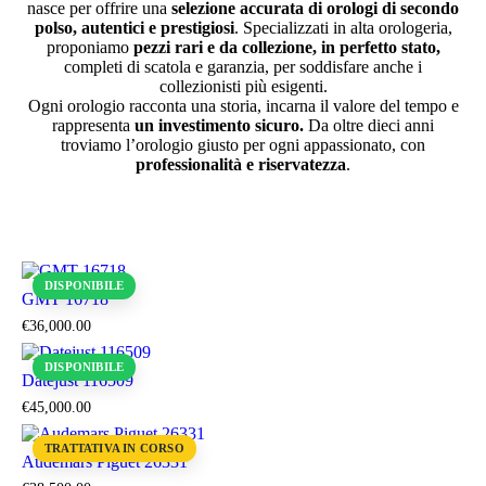
nasce per offrire una
selezione accurata di orologi di secondo
polso, autentici e prestigiosi
. Specializzati in alta orologeria,
proponiamo
pezzi rari e da collezione, in perfetto stato,
completi di scatola e garanzia, per soddisfare anche i
collezionisti più esigenti.
Ogni orologio racconta una storia, incarna il valore del tempo e
rappresenta
un investimento sicuro.
Da oltre dieci anni
troviamo l’orologio giusto per ogni appassionato, con
professionalità e riservatezza
.
DISPONIBILE
GMT 16718
€
36,000
.
00
DISPONIBILE
Datejust 116509
€
45,000
.
00
TRATTATIVA IN CORSO
Audemars Piguet 26331