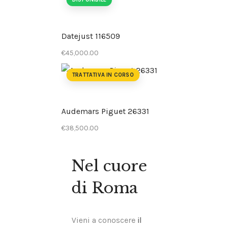
Datejust 116509
€
45,000
.
00
TRATTATIVA IN CORSO
Audemars Piguet 26331
€
38,500
.
00
Nel cuore
di Roma
Vieni a conoscere
il