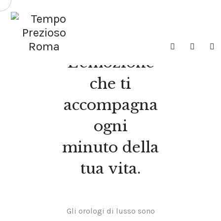
HOME
CHI SIAMO
I MARCHI
L’emozione
SHOP
che ti
GIOIELLERIA
accompagna
MAGAZINE
ogni
CONTATTI
minuto della
tua vita.
Gli orologi di lusso sono