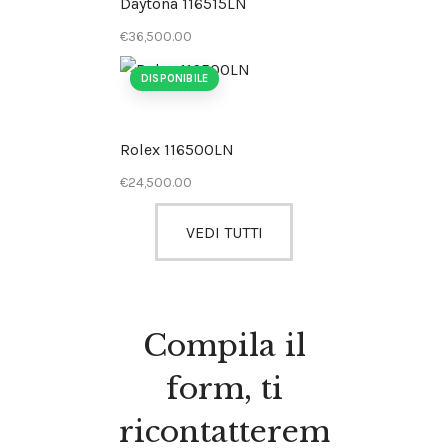
Daytona 116515LN
€
36,500
.
00
DISPONIBILE
Rolex 116500LN
€
24,500
.
00
VEDI TUTTI
Compila il
form, ti
ricontatterem