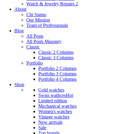
Watch & Jewelry Repairs 2
About
Chi Siamo
Our Mission
Team of Professionals
Blog
All Posts
All Posts Masonry
Classic
Classic 2 Columns
Classic 3 Columns
Portfolio
Portfolio 2 Columns
Portfolio 3 Columns
Portfolio 4 Columns
Shop
Gold watches
Swiss wathces
Hot
Limited edition
Mechanical watches
Women's watches
Vintage watches
New arrivals
Sale
Top brands