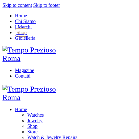
Skip to content
Skip to footer
Home
Chi Siamo
I Marchi
Shop
Gioielleria
Magazine
Contatti
Home
Watches
Jewelry
Shop
Store
Watch & Jewelry Repairs