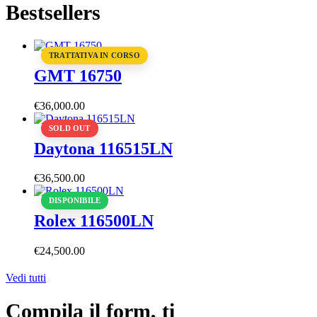
Bestsellers
TRATTATIVA IN CORSO
GMT 16750
€
36,000
.
00
SOLD OUT
Daytona 116515LN
€
36,500
.
00
DISPONIBILE
Rolex 116500LN
€
24,500
.
00
Vedi tutti
Compila il form, ti