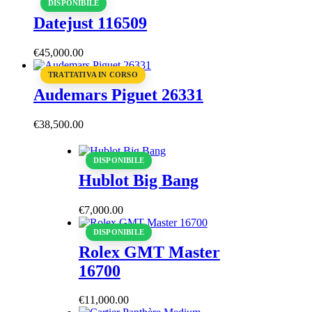
DISPONIBILE
Datejust 116509
€
45,000
.
00
TRATTATIVA IN CORSO
Audemars Piguet 26331
€
38,500
.
00
DISPONIBILE
Hublot Big Bang
€
7,000
.
00
DISPONIBILE
Rolex GMT Master
16700
€
11,000
.
00