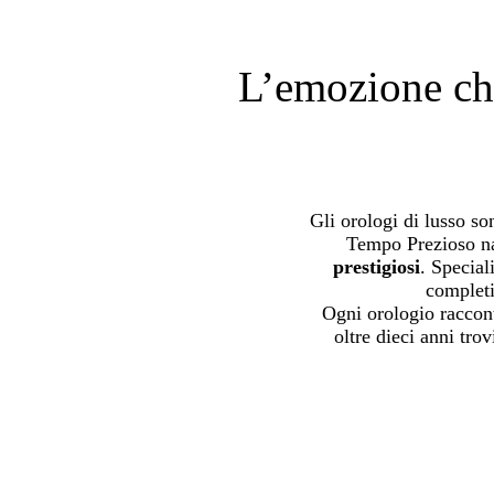
L’emozione che
Gli orologi di lusso s
Tempo Prezioso na
prestigiosi
. Special
completi
Ogni orologio raccont
oltre dieci anni tr