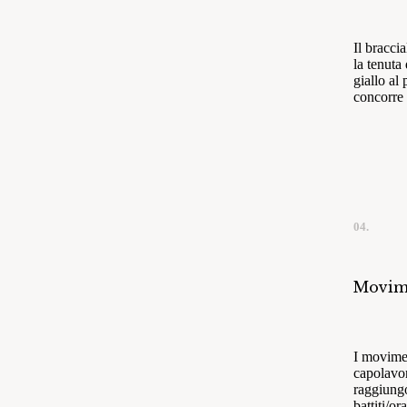
Il bracci
la tenuta
giallo al
concorre 
04.
Movim
I movime
capolavor
raggiung
battiti/or