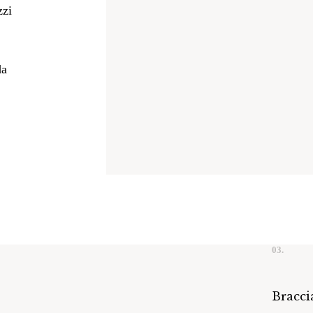
zzi
da
03.
Bracci