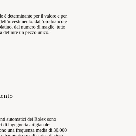
ale è determinante per il valore e per
 dell’investimento: dall’oro bianco e
 platino, dal numero di maglie, tutto
a definire un pezzo unico.
ento
nti automatici dei Rolex sono
i di ingegneria artigianale:
ono una frequenza media di 30.000
a e hanno riserva di carica di circa