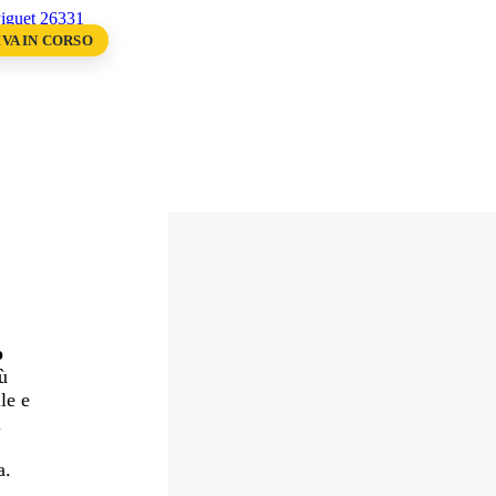
VA IN CORSO
uet 26331
o
ù
le e
i
a.