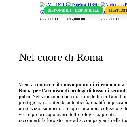
DISPONIBILE
DISPONIBILE
TRATTATI
GMT 16718
Datejust 116509
Audemars Pig
€
36,000
.
00
€
45,000
.
00
€
38,500
.
00
Nel cuore di Roma
Vieni a conoscere
il nuovo punto di riferimento a
Roma per l’acquisto di orologi di lusso di second
polso
. Selezioniamo con cura i modelli dei Brand pi
prestigiosi, garantendo autenticità, qualità impeccabi
un servizio su misura. Scopri un’ampia collezione d
veri e propri capolavori dell’orologeria, pronti a
raccontarti la loro storia e ad accompagnarti nella tu