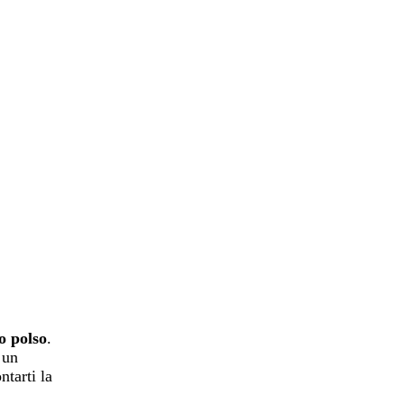
o polso
.
 un
ntarti la