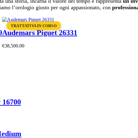
a una storia, incarna il valore del tempo e rappresenta
un inv
oviamo l’orologio giusto per ogni appassionato, con
professiona
TRATTATIVA IN CORSO
9
Audemars Piguet 26331
€
38,500
.
00
 16700
Medium