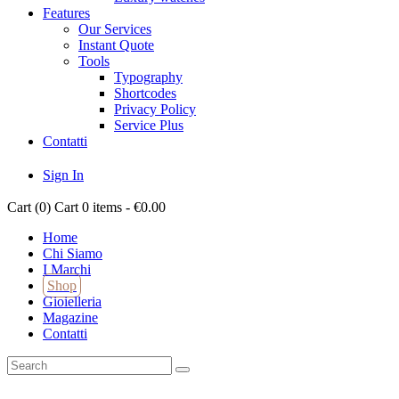
Features
Our Services
Instant Quote
Tools
Typography
Shortcodes
Privacy Policy
Service Plus
Contatti
Sign In
Cart (
0
)
Cart
0 items
-
€0.00
Home
Chi Siamo
I Marchi
Shop
Gioielleria
Magazine
Contatti