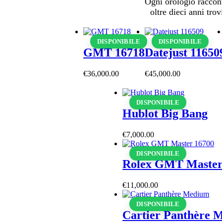
Ogni orologio raccont
oltre dieci anni tr
DISPONIBILE
DISPONIBILE
GMT 16718
Datejust 11650
€
36,000
.
00
€
45,000
.
00
DISPONIBILE
Hublot Big Bang
€
7,000
.
00
DISPONIBILE
Rolex GMT Master
€
11,000
.
00
DISPONIBILE
Cartier Panthère 