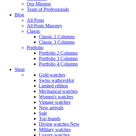
Our Mission
Team of Professionals
Blog
All Posts
All Posts Masonry
Classic
Classic 2 Columns
Classic 3 Columns
Portfolio
Portfolio 2 Columns
Portfolio 3 Columns
Portfolio 4 Columns
Shop
Gold watches
Swiss wathces
Hot
Limited edition
Mechanical watches
Women's watches
Vintage watches
New arrivals
Sale
Top brands
Diving watches
New
Military watches
Luxury watches