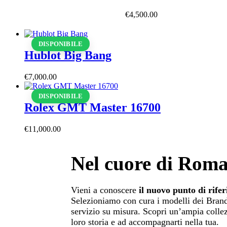
€
4,500
.
00
DISPONIBILE
Hublot Big Bang
€
7,000
.
00
DISPONIBILE
Rolex GMT Master 16700
€
11,000
.
00
Nel cuore di Rom
Vieni a conoscere
il nuovo punto di rife
Selezioniamo con cura i modelli dei Brand 
servizio su misura. Scopri un’ampia collezi
loro storia e ad accompagnarti nella tua.