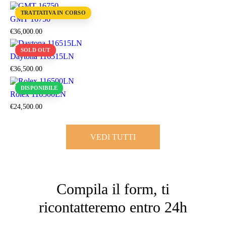
TRATTATIVA IN CORSO
GMT 16750
€
36,000
.
00
SOLD OUT
Daytona 116515LN
€
36,500
.
00
DISPONIBILE
Rolex 116500LN
€
24,500
.
00
VEDI TUTTI
Compila il form, ti
ricontatteremo entro 24h