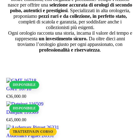
nasce per offrire una
selezione accurata di orologi di secondo
polso, autentici e prestigiosi
. Specializzati in alta orologeria,
proponiamo
pezzi rari e da collezione, in perfetto stato,
completi di scatola e garanzia, per soddisfare anche i
collezionisti più esigenti.
Ogni orologio racconta una storia, incarna il valore del tempo e
rappresenta
un investimento sicuro.
Da oltre dieci anni
troviamo l’orologio giusto per ogni appassionato, con
professionalità e riservatezza
.
DISPONIBILE
GMT 16718
€
36,000
.
00
DISPONIBILE
Datejust 116509
€
45,000
.
00
TRATTATIVA IN CORSO
Audemars Piguet 26331