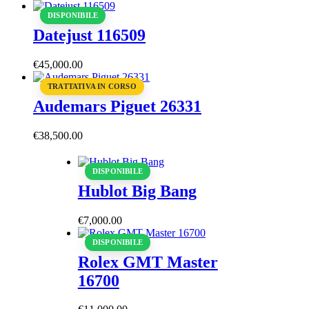
DISPONIBILE
Datejust 116509
€
45,000
.
00
TRATTATIVA IN CORSO
Audemars Piguet 26331
€
38,500
.
00
DISPONIBILE
Hublot Big Bang
€
7,000
.
00
DISPONIBILE
Rolex GMT Master
16700