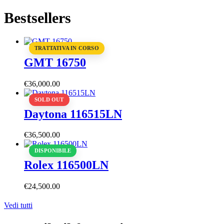
Bestsellers
TRATTATIVA IN CORSO
GMT 16750
€
36,000
.
00
SOLD OUT
Daytona 116515LN
€
36,500
.
00
DISPONIBILE
Rolex 116500LN
€
24,500
.
00
Vedi tutti