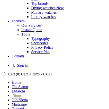
Top brands
Diving watches
New
Military watches
Luxury watches
Features
Our Services
Instant Quote
Tools
Typography
Shortcodes
Privacy Policy
Service Plus
Contatti
Sign In
Cart (
0
)
Cart
0 items
-
€0.00
Home
Chi Siamo
I Marchi
Shop
Gioielleria
Magazine
Contatti