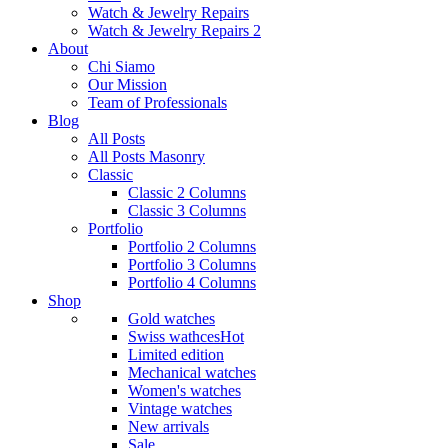
Watch & Jewelry Repairs
Watch & Jewelry Repairs 2
About
Chi Siamo
Our Mission
Team of Professionals
Blog
All Posts
All Posts Masonry
Classic
Classic 2 Columns
Classic 3 Columns
Portfolio
Portfolio 2 Columns
Portfolio 3 Columns
Portfolio 4 Columns
Shop
Gold watches
Swiss wathces
Hot
Limited edition
Mechanical watches
Women's watches
Vintage watches
New arrivals
Sale