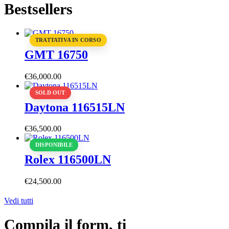
Bestsellers
TRATTATIVA IN CORSO
GMT 16750
€
36,000
.
00
SOLD OUT
Daytona 116515LN
€
36,500
.
00
DISPONIBILE
Rolex 116500LN
€
24,500
.
00
Vedi tutti
Compila il form, ti