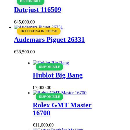
DISPONIBILE
Datejust 116509
€
45,000
.
00
TRATTATIVA IN CORSO
Audemars Piguet 26331
€
38,500
.
00
DISPONIBILE
Hublot Big Bang
€
7,000
.
00
DISPONIBILE
Rolex GMT Master
16700
€
11,000
.
00