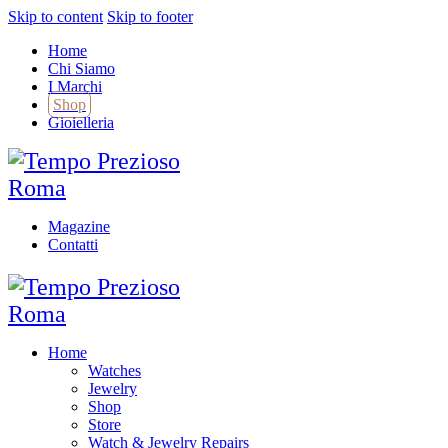
Skip to content
Skip to footer
Home
Chi Siamo
I Marchi
Shop
Gioielleria
Magazine
Contatti
Home
Watches
Jewelry
Shop
Store
Watch & Jewelry Repairs