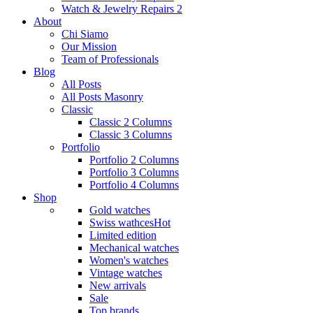
Watch & Jewelry Repairs 2
About
Chi Siamo
Our Mission
Team of Professionals
Blog
All Posts
All Posts Masonry
Classic
Classic 2 Columns
Classic 3 Columns
Portfolio
Portfolio 2 Columns
Portfolio 3 Columns
Portfolio 4 Columns
Shop
Gold watches
Swiss wathces
Hot
Limited edition
Mechanical watches
Women's watches
Vintage watches
New arrivals
Sale
Top brands