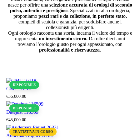
nasce per offrire una
selezione accurata di orologi di secondo
polso, autentici e prestigiosi
. Specializzati in alta orologeria,
proponiamo
pezzi rari e da collezione, in perfetto stato,
completi di scatola e garanzia, per soddisfare anche i
collezionisti più esigenti.
Ogni orologio racconta una storia, incarna il valore del tempo e
rappresenta
un investimento sicuro.
Da oltre dieci anni
troviamo l’orologio giusto per ogni appassionato, con
professionalità e riservatezza
.
DISPONIBILE
GMT 16718
€
36,000
.
00
DISPONIBILE
Datejust 116509
€
45,000
.
00
TRATTATIVA IN CORSO
Audemars Piguet 26331