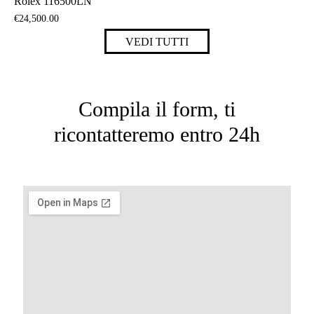
Rolex 116500LN
€
24,500
.
00
VEDI TUTTI
Compila il form, ti
ricontatteremo entro 24h