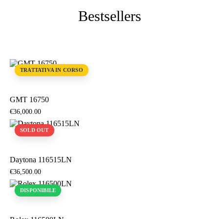
Bestsellers
TRATTATIVA IN CORSO
GMT 16750
€
36,000
.
00
SOLD OUT
Daytona 116515LN
€
36,500
.
00
DISPONIBILE