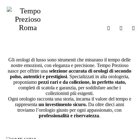
HOME
L’emozione che ti
CHI SIAMO
accompagna ogni
I MARCHI
minuto della tua vita.
SHOP
GIOIELLERIA
Gli orologi di lusso sono strumenti che misurano il tempo delle
nostre emozioni, con eleganza e precisione. Tempo Prezioso
MAGAZINE
nasce per offrire una
selezione accurata di orologi di secondo
polso, autentici e prestigiosi
. Specializzati in alta orologeria,
CONTATTI
proponiamo
pezzi rari e da collezione, in perfetto stato,
completi di scatola e garanzia, per soddisfare anche i
collezionisti più esigenti.
Ogni orologio racconta una storia, incarna il valore del tempo e
rappresenta
un investimento sicuro.
Da oltre dieci anni
troviamo l’orologio giusto per ogni appassionato, con
professionalità e riservatezza
.