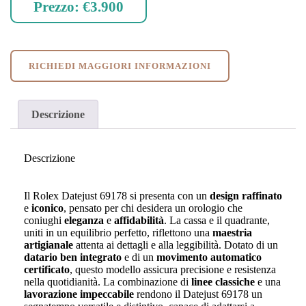
Prezzo:
€3.900
RICHIEDI MAGGIORI INFORMAZIONI
Descrizione
Descrizione
Il Rolex Datejust 69178 si presenta con un
design raffinato
e
iconico
, pensato per chi desidera un orologio che
coniughi
eleganza
e
affidabilità
. La cassa e il quadrante,
uniti in un equilibrio perfetto, riflettono una
maestria
artigianale
attenta ai dettagli e alla leggibilità. Dotato di un
datario ben integrato
e di un
movimento automatico
certificato
, questo modello assicura precisione e resistenza
nella quotidianità. La combinazione di
linee classiche
e una
lavorazione impeccabile
rendono il Datejust 69178 un