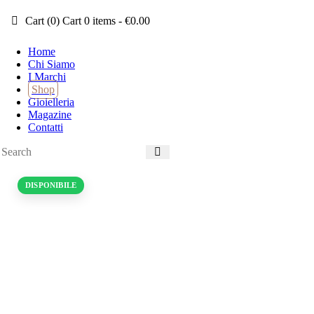
Cart (
0
)
Cart
0 items
-
€0.00
Home
Chi Siamo
I Marchi
Shop
Gioielleria
Magazine
Contatti
DISPONIBILE
.